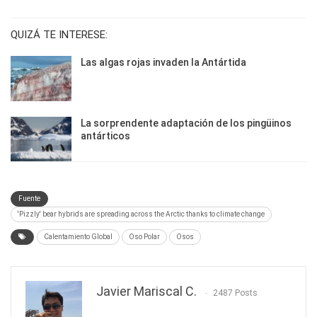
QUIZÁ TE INTERESE:
Las algas rojas invaden la Antártida
La sorprendente adaptación de los pingüinos
antárticos
Fuente
'Pizzly' bear hybrids are spreading across the Arctic thanks to climate change
Calentamiento Global
Oso Polar
Osos
Javier Mariscal C.
2487 Posts