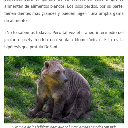
alimentan de alimentos blandos. Los osos pardos, por su parte,
tienen dientes más grandes y pueden ingerir una amplia gama
de alimentos.
«No lo sabemos todavía. Pero tal vez el cráneo intermedio del
grolar o pizzly tendría una ventaja biomecánica». Esta es la
hipótesis que postula DeSantis.
El cambio de los hábitats hace que se junten ambas especies con más