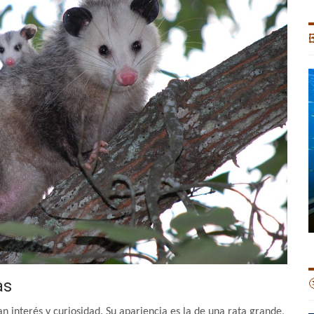

as

n interés y curiosidad. Su apariencia es la de una rata grande,