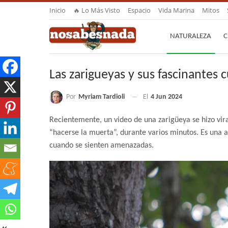
Inicio
🔥 Lo Más Visto
Espacio
Vida Marina
Mitos
NATURALEZA
C
Las zarigueyas y sus fascinantes 
Por
Myriam Tardioli
El
4 Jun 2024
Recientemente, un video de una zarigüeya se hizo vira
“hacerse la muerta”, durante varios minutos. Es una 
cuando se sienten amenazadas.