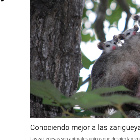
Conociendo mejor a las zarigüey
Las zarigüeyas son animales únicos que despiertan gra