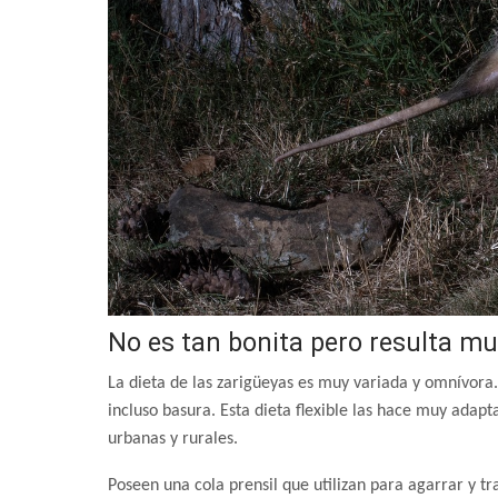
No es tan bonita pero resulta m
La dieta de las zarigüeyas es muy variada y omnívora.
incluso basura. Esta dieta flexible las hace muy adapt
urbanas y rurales.
Poseen una cola prensil que utilizan para agarrar y t