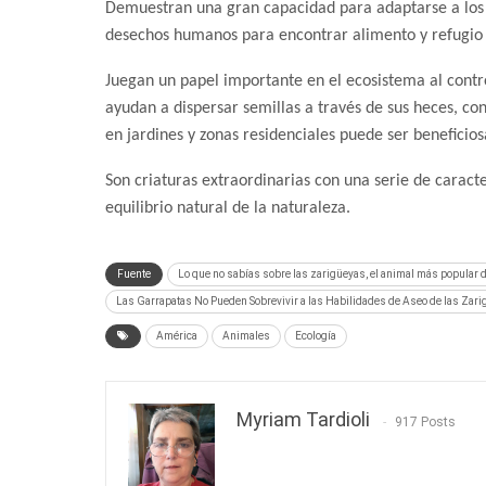
Demuestran una gran capacidad para adaptarse a los 
desechos humanos para encontrar alimento y refugio y
Juegan un papel importante en el ecosistema al contr
ayudan a dispersar semillas a través de sus heces, co
en jardines y zonas residenciales puede ser beneficio
Son criaturas extraordinarias con una serie de caracte
equilibrio natural de la naturaleza.
Fuente
Lo que no sabías sobre las zarigüeyas, el animal más popular 
Las Garrapatas No Pueden Sobrevivir a las Habilidades de Aseo de las Zar
América
Animales
Ecología
Myriam Tardioli
917 Posts