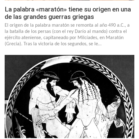
La palabra «maratón» tiene su origen en una
de las grandes guerras griegas
El origen de la palabra maratón se remonta al año 490 a.C., a
la batalla de los persas (con el rey Darío al mando) contra el
ejército ateniense, capitaneado por Milcíades, en Maratón
(Grecia). Tras la victoria de los segundos, se le…