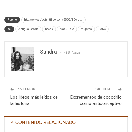
Fuente
http://www.ojocientifico.com/5802/10-sor...
Antigua Grecia
heces
Maquillaje
Mujeres
Polvo
Sandra
498 Posts
ANTERIOR
SIGUIENTE
Los libros más leídos de
Excrementos de cocodrilo
la historia
como anticonceptivo
⭐ CONTENIDO RELACIONADO