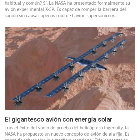
habitual y común? Sí. La NASA ha presentado formalmente su
avión experimental X-59. Es capaz de romper la barrera del
sonido sin causar apenas ruido. El avión supersónico y…
El gigantesco avión con energía solar
Tras el éxito del vuelo de prueba del helicóptero Ingenuity, la
NASA ha propuesto un nuevo concepto de avión de ala fija. Es