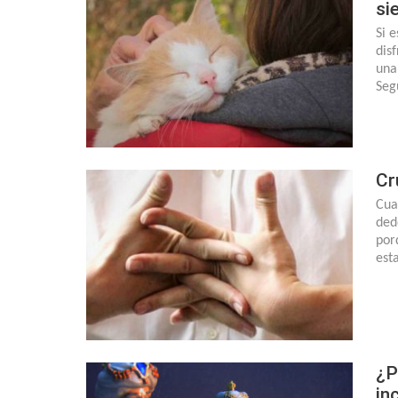
si
Si 
dis
una
Seg
Cr
Cua
ded
por
est
¿P
in