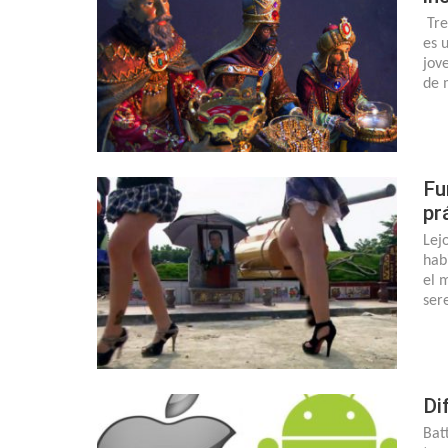
Tre
es 
jov
de 
Fu
pr
Lejo
hab
el 
ser
Di
Bat