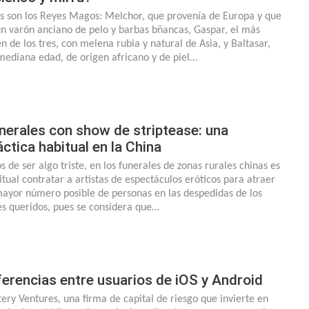
s son los Reyes Magos: Melchor, que provenía de Europa y que
un varón anciano de pelo y barbas bñancas, Gaspar, el más
en de los tres, con melena rubia y natural de Asia, y Baltasar,
mediana edad, de origen africano y de piel…
nerales con show de striptease: una
áctica habitual en la China
s de ser algo triste, en los funerales de zonas rurales chinas es
itual contratar a artistas de espectáculos eróticos para atraer
mayor número posible de personas en las despedidas de los
es queridos, pues se considera que…
ferencias entre usuarios de iOS y Android
tery Ventures, una firma de capital de riesgo que invierte en