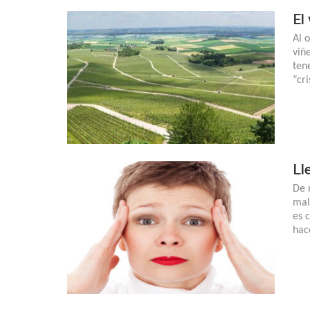
El
Al 
viñ
ten
“cr
Ll
De 
mal
es 
hac