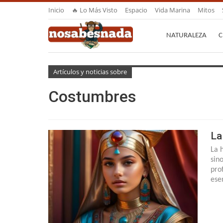
Inicio
🔥 Lo Más Visto
Espacio
Vida Marina
Mitos
NATURALEZA
C
Artículos y noticias sobre
Costumbres
La
La 
sin
pro
ese