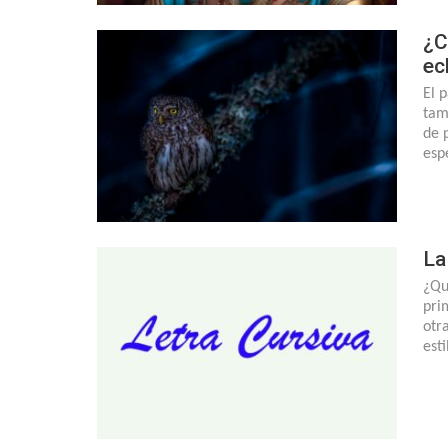
¿C
ec
El 
tam
de 
esp
La
¿Qu
pri
otr
est