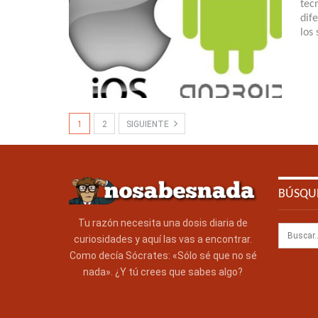
tec
dif
los
1
2
SIGUIENTE
BÚSQU
Tu razón necesita una dosis diaria de
curiosidades y aquí las vas a encontrar.
Como decía Sócrates: «Sólo sé que no sé
nada». ¿Y tú crees que sabes algo?