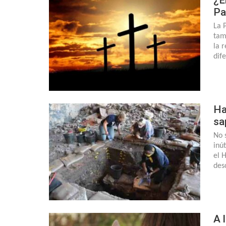
Pa
La 
tam
la 
dif
Ha
sa
No 
inú
el 
des
A 