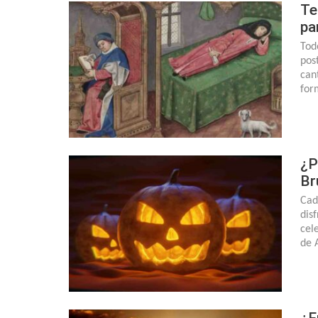
Te
pa
Tod
pos
can
for
¿P
Br
Cad
dis
cel
de 
¿E