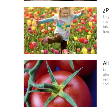
¿P
Lle
sus 
inic
hoja
Al
La 
ali
rem
com