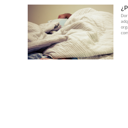
¿P
Dor
adq
org
com