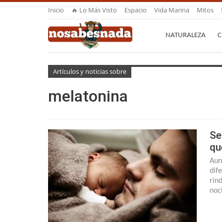
Inicio
🔥 Lo Más Visto
Espacio
Vida Marina
Mitos
NATURALEZA
C
Artículos y noticias sobre
melatonina
Se
qu
Aun
dif
rin
noc