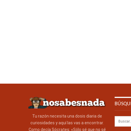
BÚSQU
Tu razón necesita una dosis diaria de
curiosidades y aquí las vas a encontrar.
Como decía Sócrates: «Sólo sé que no sé