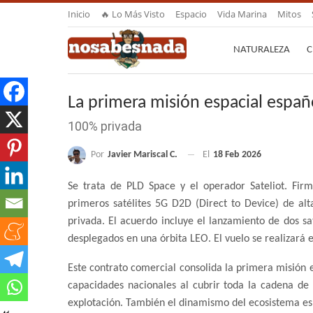
Inicio
🔥 Lo Más Visto
Espacio
Vida Marina
Mitos
NATURALEZA
C
La primera misión espacial españ
100% privada
Por
Javier Mariscal C.
El
18 Feb 2026
Se trata de PLD Space y el operador Sateliot. Fir
primeros satélites 5G D2D (Direct to Device) de al
privada. El acuerdo incluye el lanzamiento de dos sa
desplegados en una órbita LEO. El vuelo se realizará 
Este contrato comercial consolida la primera misión e
capacidades nacionales al cubrir toda la cadena de v
explotación. También el dinamismo del ecosistema es