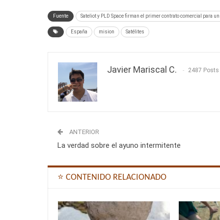
Fuente
Sateliot y PLD Space firman el primer contrato comercial para u
España
mision
Satélites
Javier Mariscal C.
2487 Posts
ANTERIOR
La verdad sobre el ayuno intermitente
⭐ CONTENIDO RELACIONADO