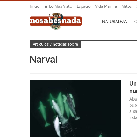
Inicio
🔥 Lo Más Visto
Espacio
Vida Marina
Mitos
NATURALEZA
C
Artículos y noticias sobre
Narval
Un
na
Aba
bus
a s
Est