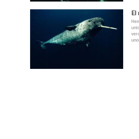
El
Hem
uni
ver
uno