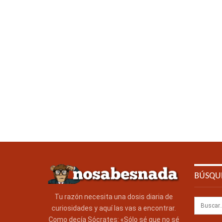
BÚSQU
Tu razón necesita una dosis diaria de
curiosidades y aquí las vas a encontrar.
Como decía Sócrates: «Sólo sé que no sé