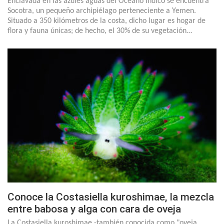
Enclavada en las azules aguas del Océano Índico se encuentra
Socotra, un pequeño archipiélago perteneciente a Yemen.
Situado a 350 kilómetros de la costa, dicho lugar es hogar de
flora y fauna únicas; de hecho, el 30% de su vegetación…
Conoce la Costasiella kuroshimae, la mezcla
entre babosa y alga con cara de oveja
La Costasiella kuroshimae -también conocida como "oveja