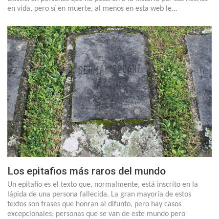
en vida, pero sí en muerte, al menos en esta web le…
Los epitafios más raros del mundo
Un epitafio es el texto que, normalmente, está inscrito en la
lápida de una persona fallecida. La gran mayoría de estos
textos son frases que honran al difunto, pero hay casos
excepcionales; personas que se van de este mundo pero