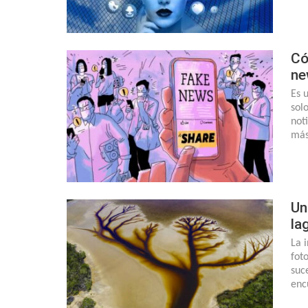
Có
ne
Es 
sol
not
más
Un
la
La 
fot
suc
enc