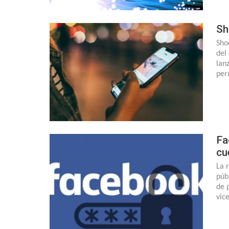
Sh
Sho
del
lan
per
Fa
cu
La 
púb
de 
vic