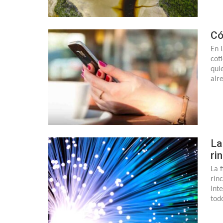
Có
En 
cot
qui
alr
La
ri
La 
rin
Int
tod