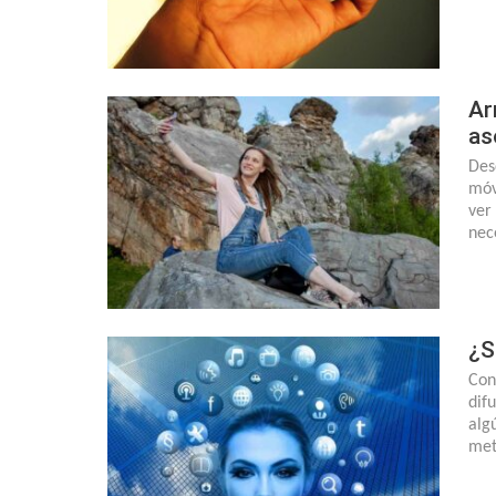
Ar
as
Des
móv
ver
nec
¿S
Con
dif
alg
met