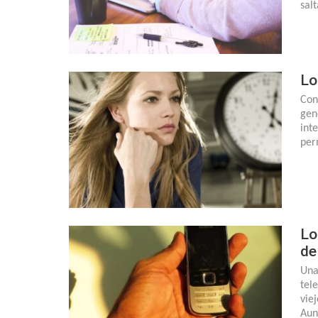
sal
Lo
Con
gen
int
per
Lo
de
Una
tel
vie
Aun