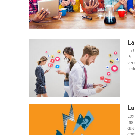
La
La U
Pol
ver
red
La
Los
ing
que
com