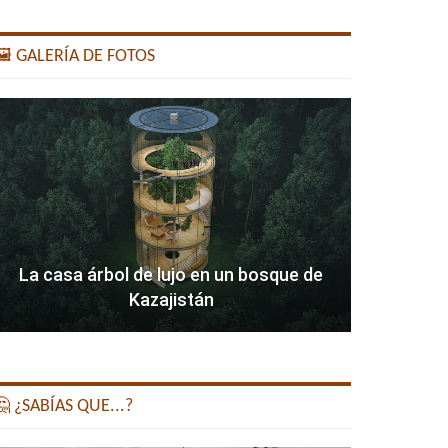
️ GALERÍA DE FOTOS
La casa árbol de lujo en un bosque de
Kazajistán
 ¿SABÍAS QUE...?