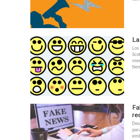
La
Los
Sco
men
tie
Fa
re
Des
par
emb