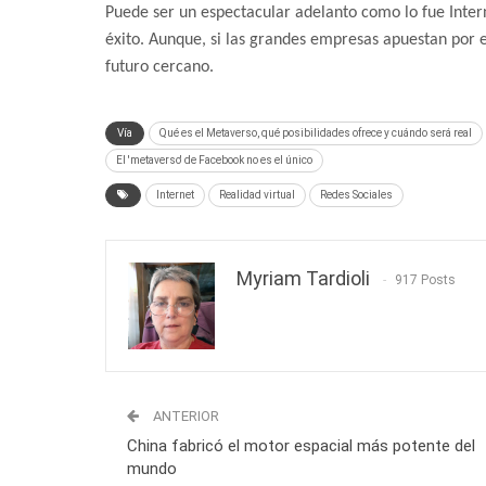
Puede ser un espectacular adelanto como lo fue Inte
éxito. Aunque, si las grandes empresas apuestan por 
futuro cercano.
Vía
Qué es el Metaverso, qué posibilidades ofrece y cuándo será real
El 'metaverso' de Facebook no es el único
Internet
Realidad virtual
Redes Sociales
Myriam Tardioli
917 Posts
ANTERIOR
China fabricó el motor espacial más potente del
mundo