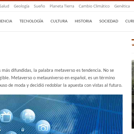
Salud
Geología
Sueño
Planeta Tierra
Cambio Climático
Genética
IENCIA
TECNOLOGÍA
CULTURA
HISTORIA
SOCIEDAD
CUR
 más difundidas, la palabra metaverso es tendencia. No se
gible. Metaverso o metauniverso en español, es un término
so de moda y decidió redoblar la apuesta con vistas al futuro.