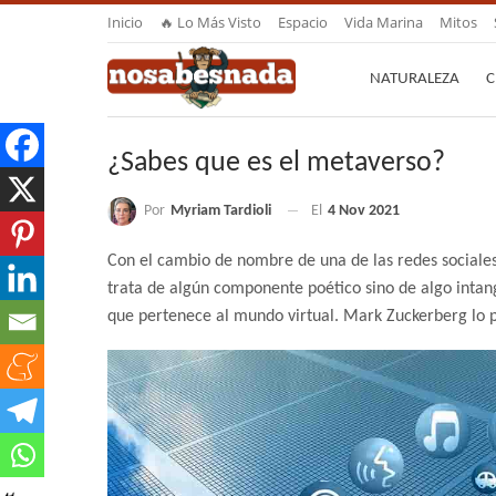
Inicio
🔥 Lo Más Visto
Espacio
Vida Marina
Mitos
NATURALEZA
C
¿Sabes que es el metaverso?
Por
Myriam Tardioli
El
4 Nov 2021
Con el cambio de nombre de una de las redes sociales
trata de algún componente poético sino de algo intan
que pertenece al mundo virtual. Mark Zuckerberg lo pu