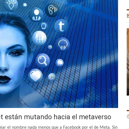

et están mutando hacia el metaverso

biar el nombre nada menos que a Facebook por el de Meta. Sin