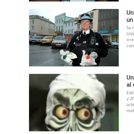
Un
un
Su 
Uni
irr
con
Un
al
Est
y 2
art
mat