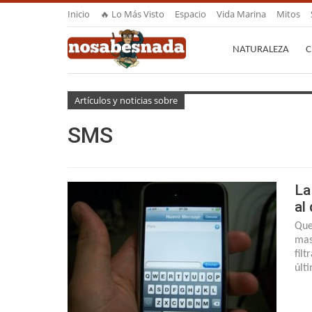
Inicio
🔥 Lo Más Visto
Espacio
Vida Marina
Mitos
NATURALEZA
C
Artículos y noticias sobre
SMS
La
al 
Que
mas
fil
últ