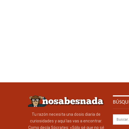
BÚSQU
Tu razón necesita una dosis diaria de
curiosidades y aquí las vas a encontrar.
Como decía Sócrates: «Sólo sé que no sé