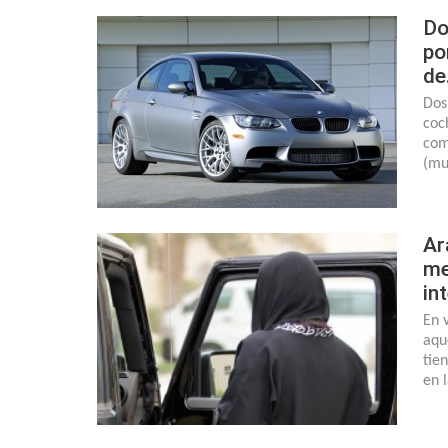
Do
po
de
Dos
coc
com
(mu
Ar
me
in
En 
aqu
tie
en 