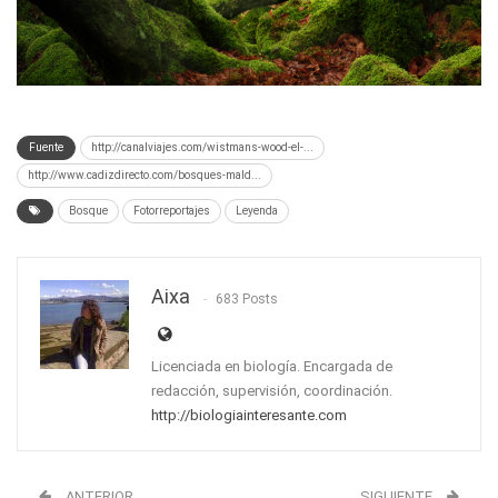
Fuente
http://canalviajes.com/wistmans-wood-el-...
http://www.cadizdirecto.com/bosques-mald...
Bosque
Fotorreportajes
Leyenda
Aixa
683 Posts
Licenciada en biología. Encargada de
redacción, supervisión, coordinación.
http://biologiainteresante.com
ANTERIOR
SIGUIENTE