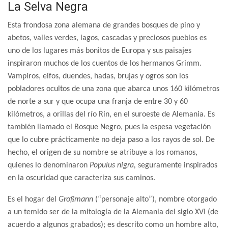
La Selva Negra
E
sta frondosa zona alemana de grandes bosques de pino y
abetos, valles verdes, lagos, cascadas y preciosos pueblos es
uno de los lugares más bonitos de Europa y
sus paisajes
inspiraron muchos de los cuentos de los hermanos Grimm.
Vampiros, elfos, duendes, hadas, brujas y ogros son los
pobladores ocultos de una zona que abarca unos 160 kilómetros
de norte a sur y que ocupa una franja de entre 30 y 60
kilómetros,
a orillas del río Rin, en el suroeste de Alemania. Es
también llamado el Bosque Negro, pues la espesa vegetación
que lo cubre prácticamente no deja paso a los rayos de sol. De
hecho, el origen de su nombre se atribuye a los romanos,
quienes lo denominaron
Populus nigra,
seguramente inspirados
en la oscuridad que caracteriza sus caminos.
Es el hogar del
Großmann
(“personaje alto”), nombre otorgado
a un temido ser de la mitología de la Alemania del siglo XVI (de
acuerdo a algunos grabados); es descrito como un hombre alto,