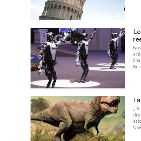
Lo
re
Nos
art
Sha
Ber
La
¿Po
tir
est
Uni