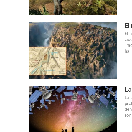
El
El 
ciu
T’a
hal
La
La 
pro
den
son