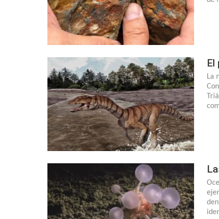
El
La 
Con
Tri
com
La
Oce
eje
den
ide