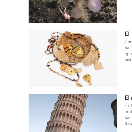
El
Uno
hal
épo
his
El
La 
emb
hac
Baj