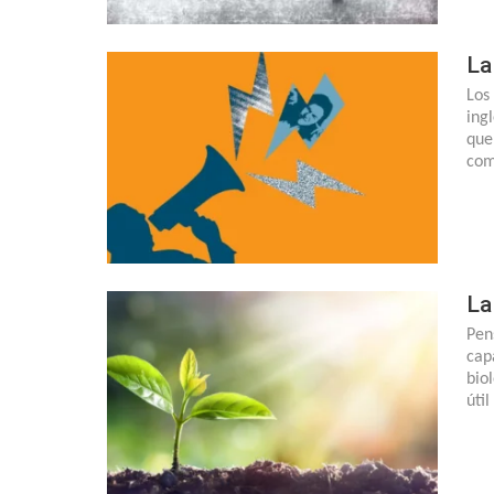
La
Los
ing
que
com
La
Pen
cap
bio
úti