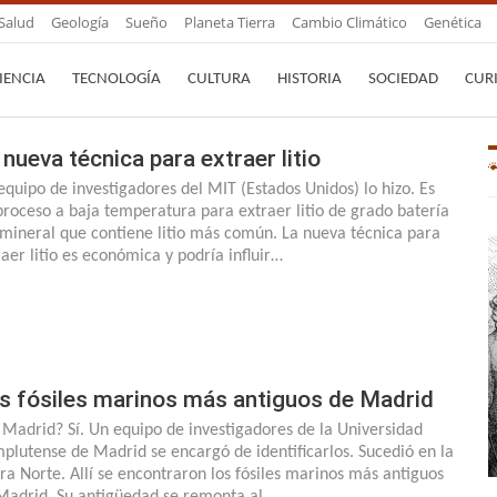
Salud
Geología
Sueño
Planeta Tierra
Cambio Climático
Genética
IENCIA
TECNOLOGÍA
CULTURA
HISTORIA
SOCIEDAD
CUR
 nueva técnica para extraer litio
equipo de investigadores del MIT (Estados Unidos) lo hizo. Es
proceso a baja temperatura para extraer litio de grado batería
 mineral que contiene litio más común. La nueva técnica para
raer litio es económica y podría influir…
s fósiles marinos más antiguos de Madrid
 Madrid? Sí. Un equipo de investigadores de la Universidad
plutense de Madrid se encargó de identificarlos. Sucedió en la
rra Norte. Allí se encontraron los fósiles marinos más antiguos
Madrid. Su antigüedad se remonta al…