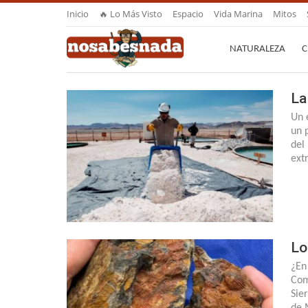
Inicio
🔥 Lo Más Visto
Espacio
Vida Marina
Mitos
NATURALEZA
C
La
Un 
un 
del
ext
Lo
¿En
Com
Sie
de 