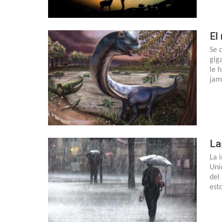
El
Se 
gig
le 
jam
La
La 
Uni
del
est