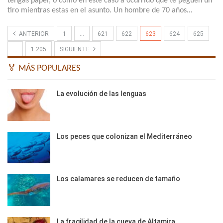
tengas papel, o como en este caso a ocurrido que te peguen un
tiro mientras estas en el asunto. Un hombre de 70 años…
ANTERIOR
1
…
621
622
623
624
625
…
1.205
SIGUIENTE
🏅 MÁS POPULARES
La evolución de las lenguas
Los peces que colonizan el Mediterráneo
Los calamares se reducen de tamaño
La fragilidad de la cueva de Altamira