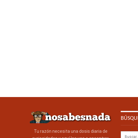
BÚSQU
Tu razón necesita una dosis diaria de