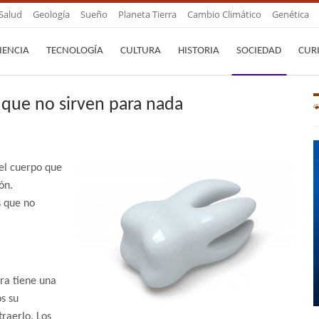
Salud
Geología
Sueño
Planeta Tierra
Cambio Climático
Genética
IENCIA
TECNOLOGÍA
CULTURA
HISTORIA
SOCIEDAD
CUR
que no sirven para nada
el cuerpo que
ón.
s que no
era tiene una
s su
raerlo. Los