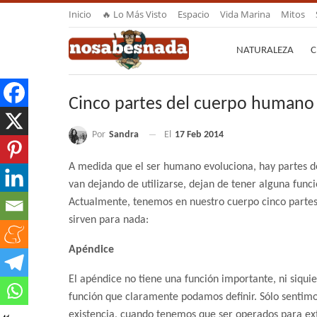
Inicio
🔥 Lo Más Visto
Espacio
Vida Marina
Mitos
NATURALEZA
C
Cinco partes del cuerpo humano 
Por
Sandra
El
17 Feb 2014
A medida que el ser humano evoluciona, hay partes d
van dejando de utilizarse, dejan de tener alguna funci
Actualmente, tenemos en nuestro cuerpo cinco parte
sirven para nada:
Apéndice
El apéndice no tiene una función importante, ni siqui
función que claramente podamos definir. Sólo sentimo
existencia, cuando tenemos que ser operados para ext