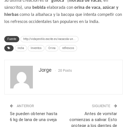
Su última creación es la “
goloca
” (
morada de vacas
, en
sánscrito), una
bebida
elaborada con
orina de vaca, azúcar y
hierbas
como la albahaca y la bacopa que intenta competir con
los refrescos occidentales tan populares en la India.
Fuente
http://vidayestilo.excite.es/vacacola-un...
India
Inventos
Orina
refrescos
Jorge
20 Posts
ANTERIOR
SIGUIENTE
Se pueden obtener hasta
Antes de vomitar
6 kg de lana de una oveja
comienzas a salivar. Esto
protege a los dientes de