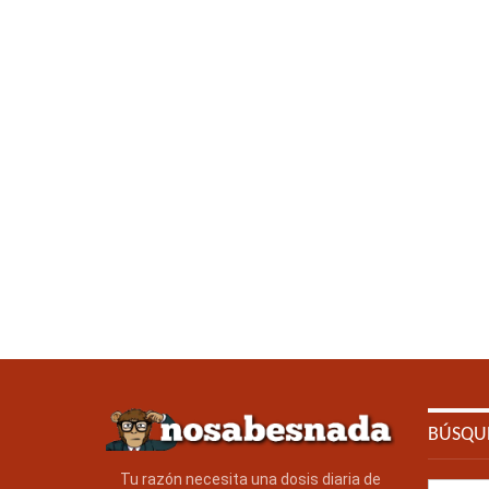
BÚSQU
Tu razón necesita una dosis diaria de