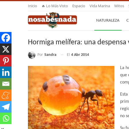
Inicio
🔥 Lo Más Visto
Espacio
Vida Marina
Mitos
NATURALEZA
C
Hormiga melífera: una despensa 
Por
Sandra
El
4 Abr 2014
La h
que 
comp
Esta
prim
regi
no s
Su f