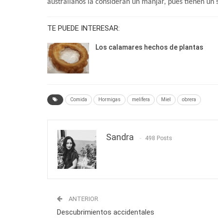
australianos la consideran un manjar, pues tienen un
TE PUEDE INTERESAR:
Los calamares hechos de plantas
Comida
Hormigas
melífera
Miel
obrera
Sandra
498 Posts
ANTERIOR
Descubrimientos accidentales