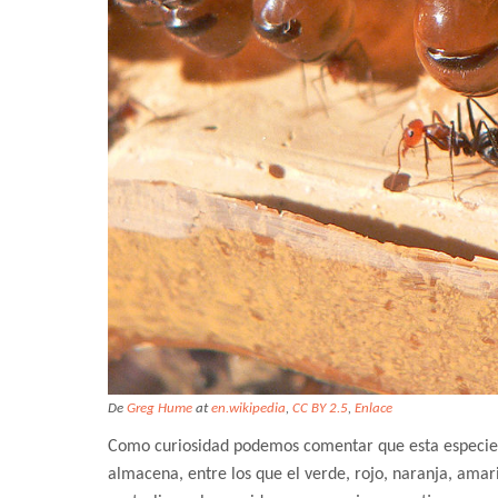
De
Greg Hume
at
en.wikipedia
,
CC BY 2.5
,
Enlace
Como curiosidad podemos comentar que esta especie t
almacena, entre los que el verde, rojo, naranja, ama