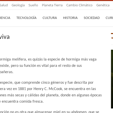
Salud
Geología
Sueño
Planeta Tierra
Cambio Climático
Genética
IENCIA
TECNOLOGÍA
CULTURA
HISTORIA
SOCIEDAD
CUR
viva
ormiga melífera, es quizás la especie de hormiga más vaga
existe, pero su función es vital para el resto de sus
añeras.
 especie, que comprende cinco géneros y fue descrita por
era vez en 1881 por Henry C. McCook, se encuentra en las
ones más secas y cálidas del planeta, donde en algunas épocas
e encuentra comida fresca.
unción no es otra que almacenar miel en su abdomen, que se