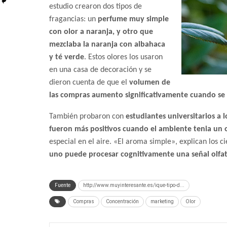
estudio crearon dos tipos de
fragancias: un
perfume muy simple
con olor a naranja, y otro que
mezclaba la naranja con albahaca
y té verde
. Estos olores los usaron
en una casa de decoración y se
dieron cuenta de que el
volumen de
las compras aumento significativamente cuando se 
También probaron con
estudiantes universitarios a l
fueron más positivos cuando el ambiente tenia un o
especial en el aire. «El aroma simple», explican los cie
uno puede procesar cognitivamente una señal olfat
Fuente
http://www.muyinteresante.es/ique-tipo-d...
Compras
Concentración
marketing
Olor