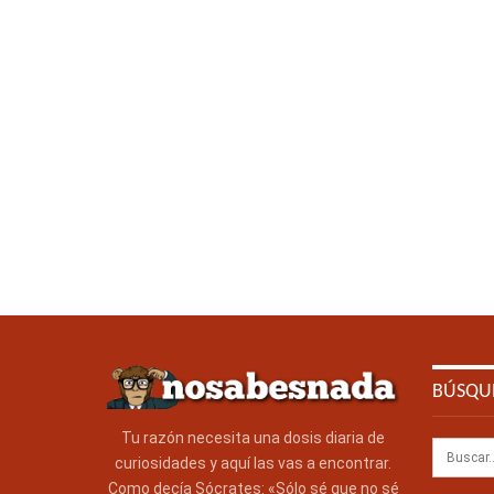
BÚSQU
Tu razón necesita una dosis diaria de
curiosidades y aquí las vas a encontrar.
Como decía Sócrates: «Sólo sé que no sé