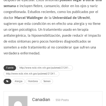
después de eyacular. Estos síntomas
pueden llegar a durar una
semana
e incluyen fiebre, cansancio, dolor en los ojos y nariz
congestionada. Estudios recientes, como los publicados por el
doctor
Marcel Waldinger
de la
Universidad de Utrecht
,
sugieren que esta condición es en efecto una alergia y no tiene
un origen psicológico. Un tratamiento usado en terapia
antialergénica, la hiposensibilización, puede reducir el impacto
de estos síntomas pero pocos hombres diagnosticados se
someten a este tratamiento al no considerar que sufren una
verdadera enfermedad.
Fuente
http://www.ncbi.nlm.nih.gov/pubmed/21241...
http://www.ncbi.nlm.nih.gov/pubmed/21241...
Alergia
Hombres
Semen
Canadian
550 Posts