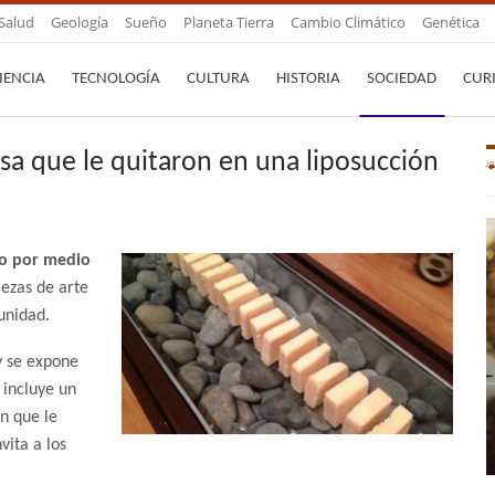
Salud
Geología
Sueño
Planeta Tierra
Cambio Climático
Genética
IENCIA
TECNOLOGÍA
CULTURA
HISTORIA
SOCIEDAD
CUR
sa que le quitaron en una liposucción
po por medio
iezas de arte
unidad.
y se expone
 incluye un
n que le
vita a los