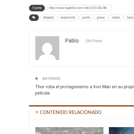
Fuente
http://www.lapatilla.com/site/2013/05/08...
delgado
exposición
gordo
grasa
Jabón
lipo
Pablo
256 Posts
ANTERIOR
Thor roba el protagonismo a Iron Man en su prop
película
⭐ CONTENIDO RELACIONADO