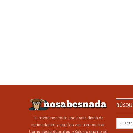
BÚSQU
Tu razón necesita una dosis diaria de
curiosidades y aquí las vas a encontrar.
Como decía Sócrates: «Sólo sé que no sé