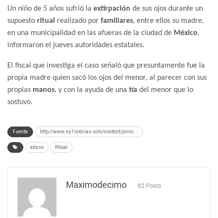
Un niño de 5 años sufrió la
extirpación
de sus ojos durante un
supuesto
ritual
realizado por
familiares
, entre ellos su madre,
en una municipalidad en las afueras de la ciudad de
México
,
informaron el jueves autoridades estatales.
El fiscal que investiga el caso señaló que presuntamente fue la
propia madre quien sacó los ojos del menor, al parecer con sus
propias
manos
, y con la ayuda de una
tía
del menor que lo
sostuvo.
Fuente
http://www.ny1noticias.com/content/princ...
abuso
Ritual
Maximodecimo
82 Posts