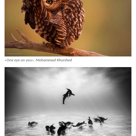
«One eye on you». Mohammad Khorshed