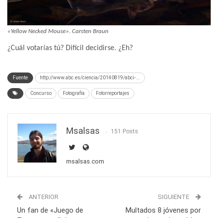
«Yellow Necked Mouse». Carsten Braun
¿Cuál votarías tú? Difícil decidirse. ¿Eh?
Fuente
http://www.abc.es/ciencia/20140819/abci-...
Concurso
Fotografía
Fotorreportajes
Msalsas
151 Posts
msalsas.com
ANTERIOR
SIGUIENTE
Un fan de «Juego de
Multados 8 jóvenes por