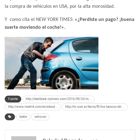
la compra de vehículos en USA, por la alta morosidad.
Y como cita el
NEW YORK TIMES
:
«¿Perdiste un pago? ¡buena
suerte moviendo el coche!».
Fuente
http://dealbook.nytimes.com/2014/09/24/m...
http://www.imetrik.com/en/about...
http://tn.com.ar/tecno/f5/los-bancos-de-...
botón
vehículo