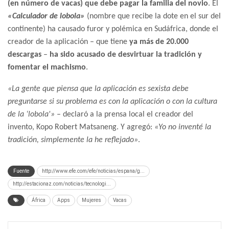
(en número de vacas) que debe pagar la familia del novio
. El
«Calculador de lobola»
(nombre que recibe la dote en el sur del
continente) ha causado furor y polémica en Sudáfrica, donde el
creador de la aplicación – que tiene
ya más de 20.000
descargas
–
ha sido acusado de desvirtuar la tradición y
fomentar el machismo
.
«La gente que piensa que la aplicación es sexista debe
preguntarse si su problema es con la aplicación o con la cultura
de la ‘lobola'»
– declaró a la prensa local el creador del
invento, Kopo Robert Matsaneng. Y agregó:
«Yo no inventé la
tradición, simplemente la he reflejado»
.
Fuente
http://www.efe.com/efe/noticias/espana/g...
http://estacionaz.com/noticias/tecnologi...
África
Apps
Mujeres
Vacas