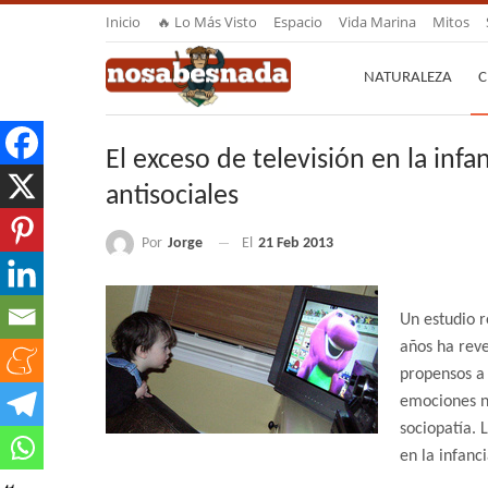
Inicio
🔥 Lo Más Visto
Espacio
Vida Marina
Mitos
NATURALEZA
C
El exceso de televisión en la in
antisociales
Por
Jorge
El
21 Feb 2013
Un estudio r
años ha rev
propensos a 
emociones ne
sociopatía. 
en la infanci