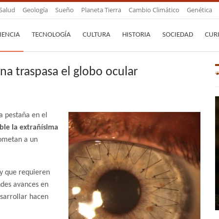
Salud
Geología
Sueño
Planeta Tierra
Cambio Climático
Genética
IENCIA
TECNOLOGÍA
CULTURA
HISTORIA
SOCIEDAD
CUR
ina traspasa el globo ocular
a pestaña en el
ble la extrañísima
sometan a un
y que requieren
ndes avances en
sarrollar hacen