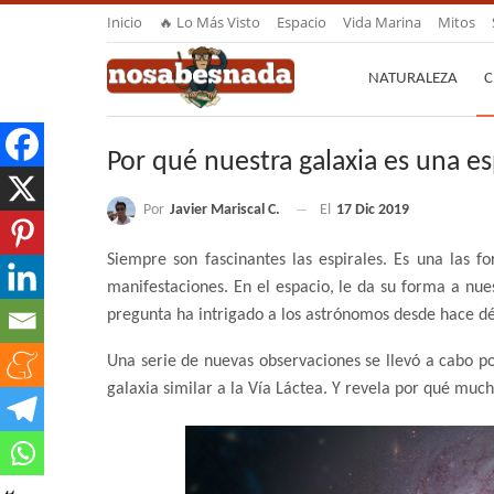
Inicio
🔥 Lo Más Visto
Espacio
Vida Marina
Mitos
NATURALEZA
C
Por qué nuestra galaxia es una es
Por
Javier Mariscal C.
El
17 Dic 2019
Siempre son fascinantes las espirales. Es una las 
manifestaciones. En el espacio, le da su forma a nues
pregunta ha intrigado a los astrónomos desde hace d
Una serie de nuevas observaciones se llevó a cabo po
galaxia similar a la Vía Láctea. Y revela por qué much