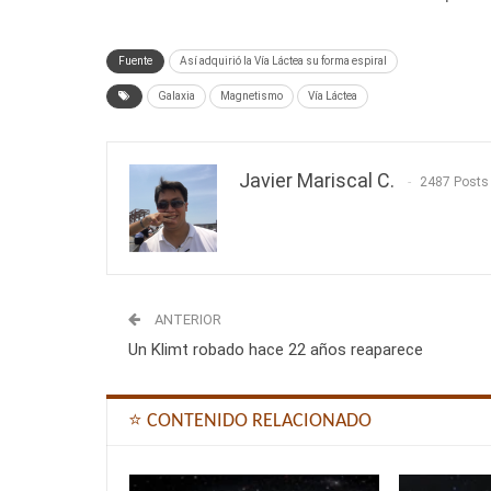
Fuente
Así adquirió la Vía Láctea su forma espiral
Galaxia
Magnetismo
Vía Láctea
Javier Mariscal C.
2487 Posts
ANTERIOR
Un Klimt robado hace 22 años reaparece
⭐ CONTENIDO RELACIONADO