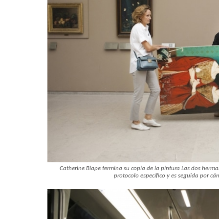
Catherine Blape termina su copia de la pintura Las dos herma
protocolo específico y es seguida por cá