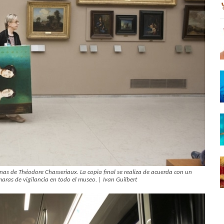
nas de Théodore Chasseriaux. La copia final se realiza de acuerda con un
maras de vigilancia en todo el museo. | Ivan Guilbert