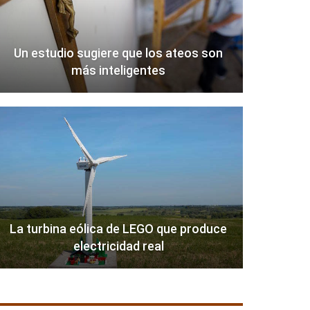
Un estudio sugiere que los ateos son
más inteligentes
La turbina eólica de LEGO que produce
electricidad real