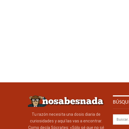
BÚSQU
Tu razón necesita una dosis diaria de
curiosidades y aquí las vas a encontrar.
Como decía Sócrates: «Sólo sé que no sé