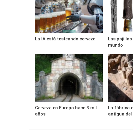
La IA está testeando cerveza
Las pajilla
mundo
Cerveza en Europa hace 3 mil
La fábrica 
años
antigua de