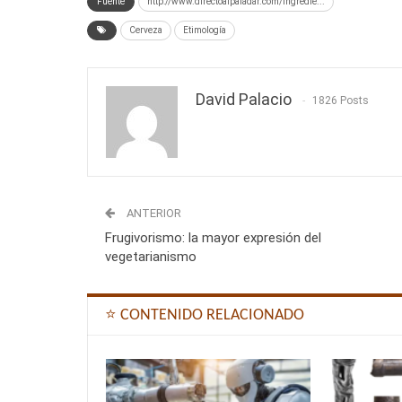
Fuente
http://www.directoalpaladar.com/ingredie...
Cerveza
Etimología
David Palacio
1826 Posts
ANTERIOR
Frugivorismo: la mayor expresión del
vegetarianismo
⭐ CONTENIDO RELACIONADO