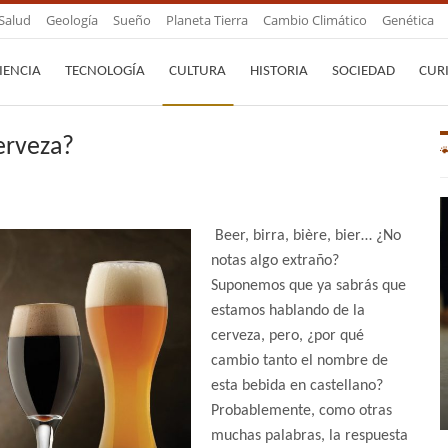
Salud
Geología
Sueño
Planeta Tierra
Cambio Climático
Genética
IENCIA
TECNOLOGÍA
CULTURA
HISTORIA
SOCIEDAD
CUR
cerveza?
Beer, birra, bière, bier… ¿No
notas algo extraño?
Suponemos que ya sabrás que
estamos hablando de la
cerveza, pero, ¿por qué
cambio tanto el nombre de
esta bebida en castellano?
Probablemente, como otras
muchas palabras, la respuesta