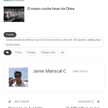
El nuevo coche lunar de China
Fuente
China maintains 'artificial sun' at 120 million Celsius for over 100 seconds, setting new
world record
China
Energía
Energía solar
Sol
Javier Mariscal C.
2486 Posts
ANTERIOR
SIGUIENTE