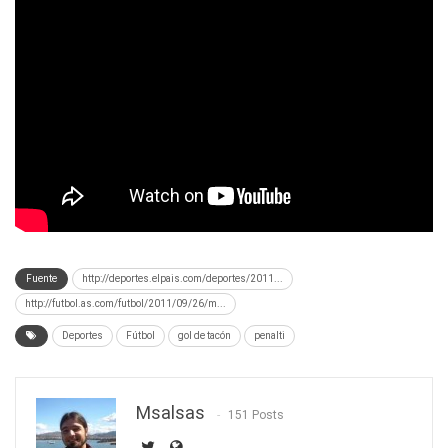
Fuente
http://deportes.elpais.com/deportes/2011...
http://futbol.as.com/futbol/2011/09/26/m...
Deportes
Fútbol
gol de tacón
penalti
Msalsas
151 Posts