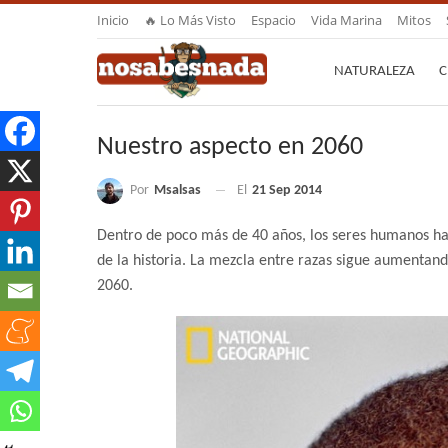
Inicio
🔥 Lo Más Visto
Espacio
Vida Marina
Mitos
NATURALEZA
C
Nuestro aspecto en 2060
Por
Msalsas
El
21 Sep 2014
Dentro de poco más de 40 años, los seres humanos ha
de la historia. La mezcla entre razas sigue aumentand
2060.