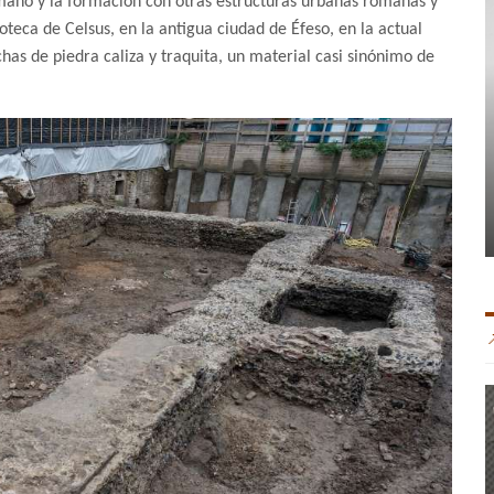
maño y la formación con otras estructuras urbanas romanas y
ioteca de Celsus, en la antigua ciudad de Éfeso, en la actual
as de piedra caliza y traquita, un material casi sinónimo de