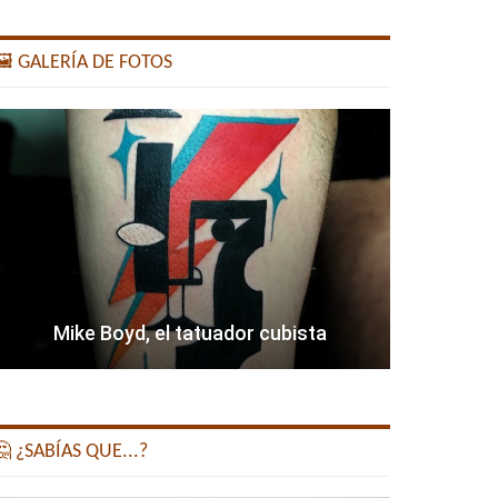
️ GALERÍA DE FOTOS
Mike Boyd, el tatuador cubista
 ¿SABÍAS QUE...?