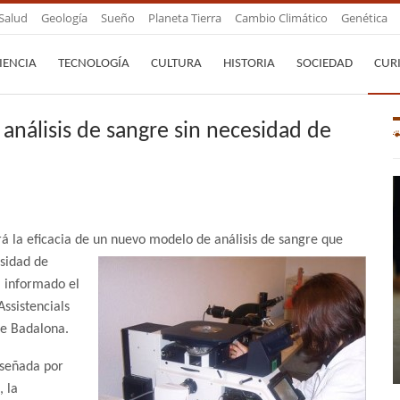
Salud
Geología
Sueño
Planeta Tierra
Cambio Climático
Genética
IENCIA
TECNOLOGÍA
CULTURA
HISTORIA
SOCIEDAD
CUR
nálisis de sangre sin necesidad de
á la eficacia de un nuevo modelo de análisis de sangre que
esidad de
a informado el
ssistencials
de Badalona.
iseñada por
 la