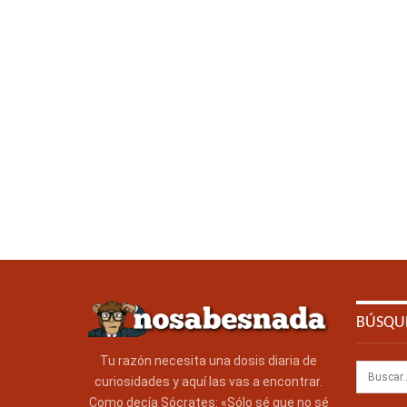
BÚSQU
Tu razón necesita una dosis diaria de
curiosidades y aquí las vas a encontrar.
Como decía Sócrates: «Sólo sé que no sé