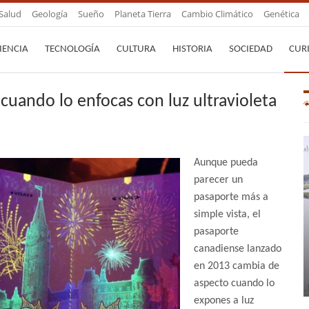
Salud
Geología
Sueño
Planeta Tierra
Cambio Climático
Genética
IENCIA
TECNOLOGÍA
CULTURA
HISTORIA
SOCIEDAD
CUR
cuando lo enfocas con luz ultravioleta
Aunque pueda
parecer un
pasaporte más a
simple vista, el
pasaporte
canadiense lanzado
en 2013 cambia de
aspecto cuando lo
expones a luz