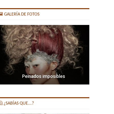
️ GALERÍA DE FOTOS
Peinados imposibles
 ¿SABÍAS QUE...?