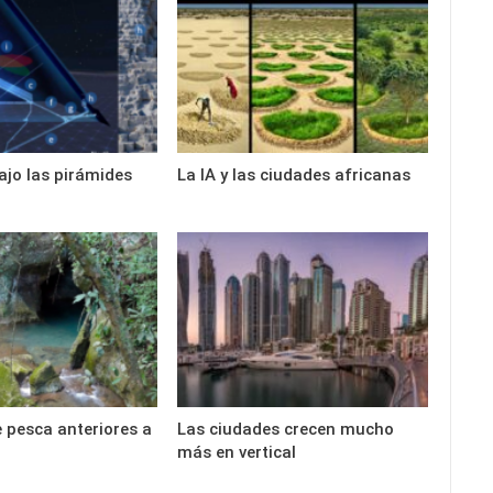
ajo las pirámides
La IA y las ciudades africanas
pesca anteriores a
Las ciudades crecen mucho
más en vertical