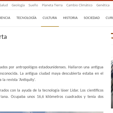
Salud
Geología
Sueño
Planeta Tierra
Cambio Climático
Genética
IENCIA
TECNOLOGÍA
CULTURA
HISTORIA
SOCIEDAD
CUR
rta
zados por antropológos estadounidenses. Hallaron una antigua
desconocida. La antigua ciudad maya descubierta estaba en el
a revista ‘Antiquity’.
dos con la ayuda de la tecnología láser Lidar. Los científicos
riana. Ocupaba unos 16,6 kilómetros cuadrados y tenía dos