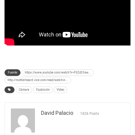
Fuente
https://www.youtube.com/watch?v=FSZd33aw...
http://motherboard.vice.com/read/watchin...
Cámara
Explosión
Vídeo
David Palacio
1826 Posts