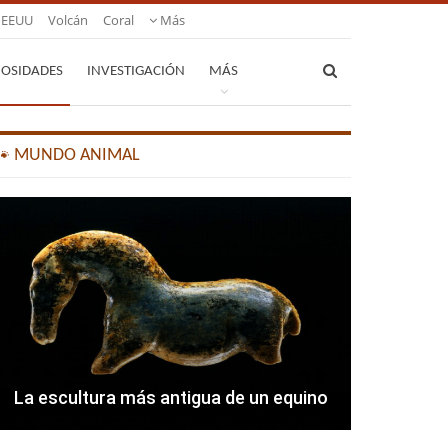
EEUU
Volcán
Coral
Más
IOSIDADES
INVESTIGACIÓN
MÁS
🐾 MUNDO ANIMAL
La escultura más antigua de un equino