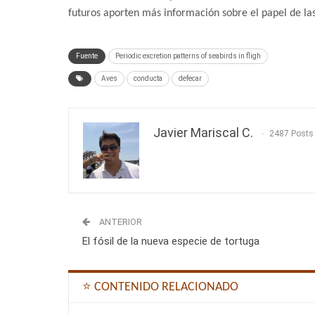
futuros aporten más información sobre el papel de la
Fuente
Periodic excretion patterns of seabirds in fligh
Aves
conducta
defecar
Javier Mariscal C.
2487 Posts
ANTERIOR
El fósil de la nueva especie de tortuga
⭐ CONTENIDO RELACIONADO