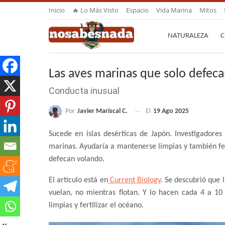
Inicio
🔥 Lo Más Visto
Espacio
Vida Marina
Mitos
NATURALEZA
C
Las aves marinas que solo defec
Conducta inusual
Por
Javier Mariscal C.
El
19 Ago 2025
Sucede en islas desérticas de Japón. Investigadores
marinas. Ayudaría a mantenerse limpias y también fert
defecan volando.
El artículo está en
Current Biology
. Se descubrió que 
vuelan, no mientras flotan. Y lo hacen cada 4 a 10
limpias y fertilizar el océano.