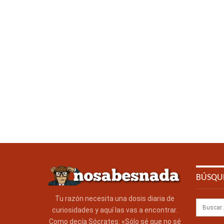
BÚSQU
Tu razón necesita una dosis diaria de
curiosidades y aquí las vas a encontrar.
Como decía Sócrates: «Sólo sé que no sé