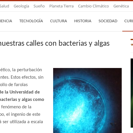
Salud
Geología
Sueño
Planeta Tierra
Cambio Climático
Genética
IENCIA
TECNOLOGÍA
CULTURA
HISTORIA
SOCIEDAD
CUR
stras calles con bacterias y algas
gético, la perturbación
tes. Estos efectos, sin
ollo de farolas
de la Universidad de
bacterias y algas como
 fenómeno de la
o, el ingenio de este
 ser utilizada a escala