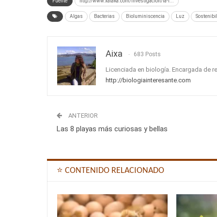
Fuente
http://www.xataka.com/investigacion/la-f...
Algas
Bacterias
Bioluminiscencia
Luz
Sostenibi
Aixa
683 Posts
Licenciada en biología. Encargada de r
http://biologiainteresante.com
ANTERIOR
Las 8 playas más curiosas y bellas
⭐ CONTENIDO RELACIONADO