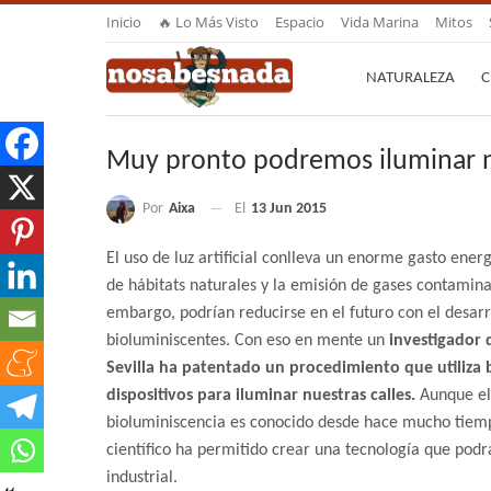
Inicio
🔥 Lo Más Visto
Espacio
Vida Marina
Mitos
NATURALEZA
C
Muy pronto podremos iluminar nue
Por
Aixa
El
13 Jun 2015
El uso de luz artificial conlleva un enorme gasto ener
de hábitats naturales y la emisión de gases contaminan
embargo, podrían reducirse en el futuro con el desarr
bioluminiscentes. Con eso en mente un
investigador 
Sevilla ha patentado un procedimiento que utiliza 
dispositivos para iluminar nuestras calles.
Aunque el
bioluminiscencia es conocido desde hace mucho tiemp
científico ha permitido crear una tecnología que podrá
industrial.