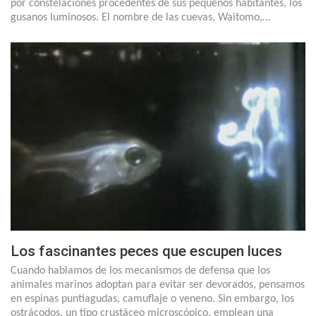
por constelaciones procedentes de sus pequeños habitantes, los
gusanos luminosos. El nombre de las cuevas, Waitomo,…
Los fascinantes peces que escupen luces
Cuando hablamos de los mecanismos de defensa que los
animales marinos adoptan para evitar ser devorados, pensamos
en espinas puntiagudas, camuflaje o veneno. Sin embargo, los
ostrácodos, un tipo crustáceo microscópico, emplean una