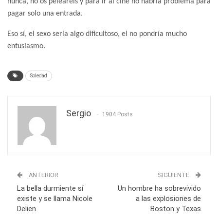
nunca, no os peleareis y para ir al cine no habría problema para
pagar solo una entrada.
Eso sí, el sexo sería algo dificultoso, el no pondría mucho
entusiasmo.
Soledad
Sergio
1904 Posts
ANTERIOR
SIGUIENTE
La bella durmiente sí
Un hombre ha sobrevivido
existe y se llama Nicole
a las explosiones de
Delien
Boston y Texas