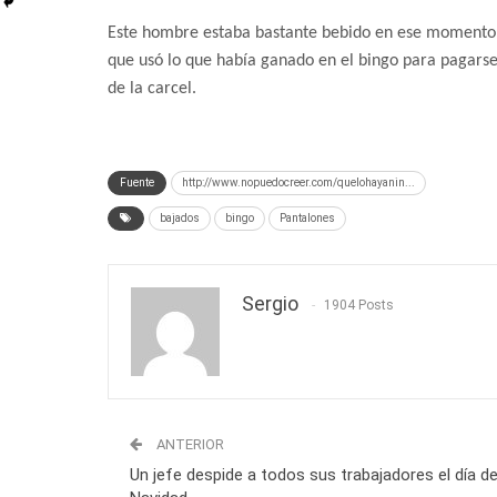
Este hombre estaba bastante bebido en ese momento,
que usó lo que había ganado en el bingo para pagarse 
de la carcel.
Fuente
http://www.nopuedocreer.com/quelohayanin...
bajados
bingo
Pantalones
Sergio
1904 Posts
ANTERIOR
Un jefe despide a todos sus trabajadores el día d