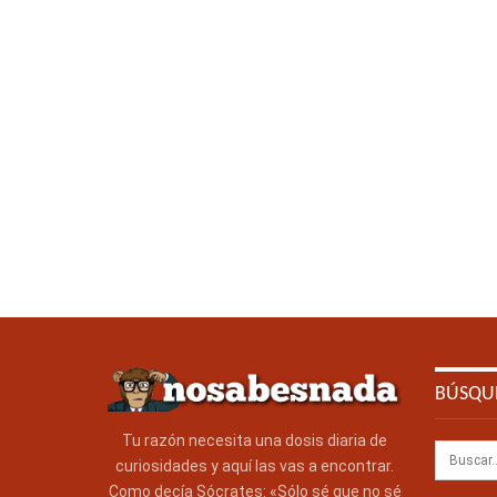
BÚSQU
Tu razón necesita una dosis diaria de
curiosidades y aquí las vas a encontrar.
Como decía Sócrates: «Sólo sé que no sé