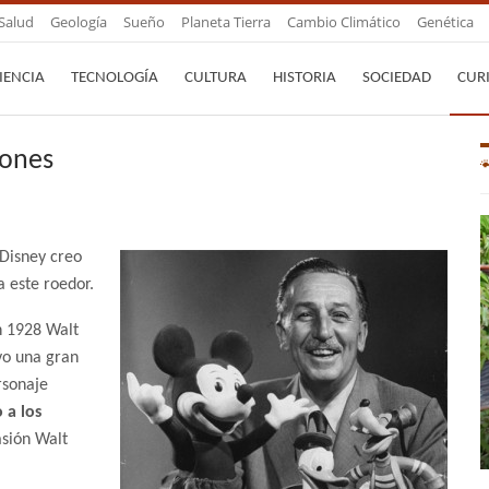
Salud
Geología
Sueño
Planeta Tierra
Cambio Climático
Genética
IENCIA
TECNOLOGÍA
CULTURA
HISTORIA
SOCIEDAD
CUR
tones
 Disney creo
 este roedor.
n 1928 Walt
vo una gran
rsonaje
 a los
sión Walt