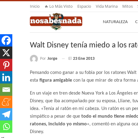
Inicio
🔥 Lo Más Visto
Espacio
Vida Marina
Mitos
NATURALEZA
C
Walt Disney tenía miedo a los ra
Por
Jorge
El
23 Ene 2013
Pensando como ganar a su fobia por los ratones Walt
esta
figura amigable
con la que mirar de otra forma a
En un viaje en tren desde Nueva York a Los Ángeles e
Disney, que iba acompañado por su esposa, Lliane, tu
idea. «Tenía al ratón en mi cabeza. Un ratón es un pe
simpático a pesar de que
todo el mundo tiene miedo
ratones, incluido yo mismo
«, comentó en alguna oca
Disney.