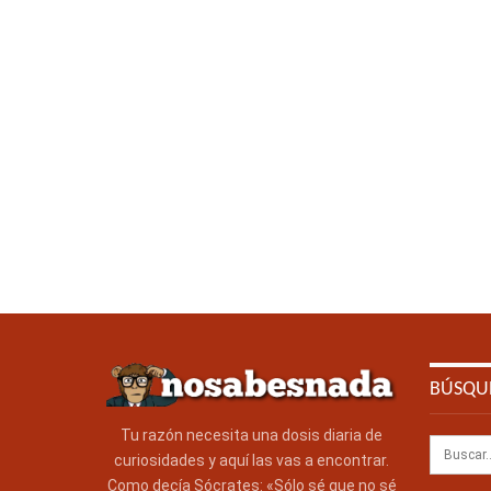
BÚSQU
Tu razón necesita una dosis diaria de
curiosidades y aquí las vas a encontrar.
Como decía Sócrates: «Sólo sé que no sé