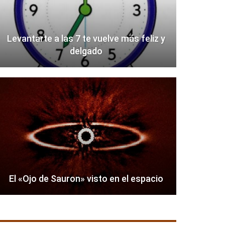
Levantarte a las 7 te vuelve más feliz y
delgado
El «Ojo de Sauron» visto en el espacio