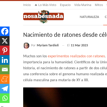
Inicio
🔥 Lo Más Visto
Espacio
Vida Marina
Mitos
NATURALEZA
C
Nacimiento de ratones desde cél
Por
Myriam Tardioli
El
11 Mar 2023
Muchos son los
experimentos realizados con ratones
.
importancia para la humanidad. Científicos de la Univ
historia, el nacimiento de ratones a partir de dos cél
una conferencia sobre el genoma humano realizada e
célula masculina para mutarla de XY a XX.