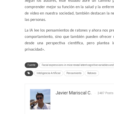
Según los autores, este estudio abre un camino 
comprender mejor su función en la salud y la enfer
de vídeo en nuestra sociedad, también destacan la n
las personas.
La IA lee los pensamientos de ratones y ahora nos pre
comportamiento, sino que también pueden ofrecer un
desde una perspectiva científica, pero plantea 
privacidad».
Fuente
Facial expressions in mice reveal latent cognitive variables and 
Inteligencia Artificial
Pensamiento
Ratones
Javier Mariscal C.
2487 Posts