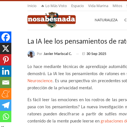
Inicio
🔥 Lo Más Visto
Espacio
Vida Marina
Mitos
NATURALEZA
C
La IA lee los pensamientos de ra
Por
Javier Mariscal C.
El
30 Sep 2025
Lo hace mediante técnicas de aprendizaje automáti
demostró. La IA lee los pensamientos de ratones en 
Neuroscience
. Es una perspectiva sin precedentes so
protección de la privacidad mental.
Es fácil leer las emociones en los rostros de las per
pasa con los pensamientos? La nueva investigación m
ratones pueden descifrarse a partir de sutiles mov
contenido de la mente puede leerse en
grabaciones d