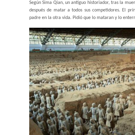
Según Sima Qian, un antiguo historiador, tras la muer
después de matar a todos sus competidores. El pr
padre en la otra vida. Pidió que lo mataran y lo ent