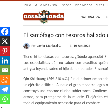
Inicio
🔥 Lo Más Visto
Espacio
Vida Marina
Mitos
NATURALEZA
C
El sarcófago con tesoros hallado
Por
Javier Mariscal C.
El
10 Jun 2024
Tiene 16 toneladas con tesoros. ¿Dónde apareció? E
Los especialistas aún no saben con exactitud quién
antigua leyenda sobre el hijo del emperador. El sarcó
Qin Shi Huang (259-210 a.C.) fue el primer emperado
un ejército artificial. Aunque el gran monarca logró 
construyó una enorme ciudad subterránea. Contiene 
armas, para protegerse de la muerte. El ejército es
todo el equipamiento necesario para el combate.