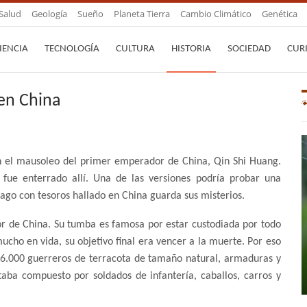
Salud
Geología
Sueño
Planeta Tierra
Cambio Climático
Genética
IENCIA
TECNOLOGÍA
CULTURA
HISTORIA
SOCIEDAD
CUR
 en China
n el mausoleo del primer emperador de China, Qin Shi Huang.
 fue enterrado allí. Una de las versiones podría probar una
fago con tesoros hallado en China guarda sus misterios.
r de China. Su tumba es famosa por estar custodiada por todo
mucho en vida, su objetivo final era vencer a la muerte. Por eso
6.000 guerreros de terracota de tamaño natural, armaduras y
taba compuesto por soldados de infantería, caballos, carros y