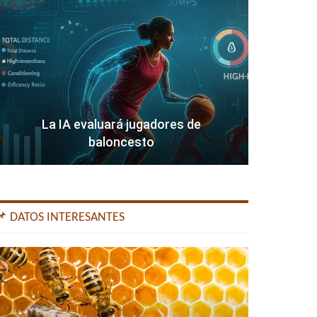
La IA evaluará jugadores de
baloncesto
📌 DATOS INTERESANTES