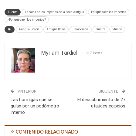
Fuente
La caída de los Imperios de la Edad Antigua
Por qué caen los imperios
¿Por qué caen los imperios?
Antigua Grecia
Antigua Roma
Democracia
Guerra
Muerte
Myriam Tardioli
917 Posts
ANTERIOR
SIGUIENTE
Las hormigas que se
El descubrimiento de 27
guían por un podómetro
ataúdes egipcios
interno
⭐ CONTENIDO RELACIONADO